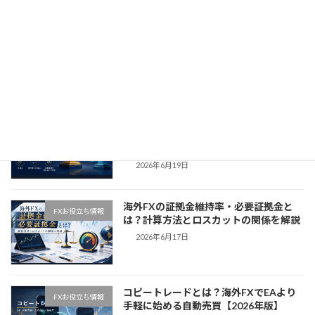
MT4/MT5の口座間でポジションをコピ
FXお役立ち情報
ーする方法｜自分の複数口座を同期する
無料EA『WorldLink Copy EA』使い方
ガイド
2026年6月24日
スワップポイントとは？仕組み・受け取
FXお役立ち情報
りと支払い・長期保有の狙い方と注意点
【2026年版】
2026年6月19日
海外FXの証拠金維持率・必要証拠金と
FXお役立ち情報
は？計算方法とロスカットの関係を解説
2026年6月17日
コピートレードとは？海外FXでEAより
FXお役立ち情報
手軽に始める自動売買【2026年版】