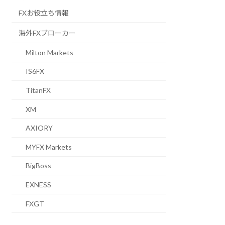
FXお役立ち情報
海外FXブローカー
Milton Markets
IS6FX
TitanFX
XM
AXIORY
MYFX Markets
BigBoss
EXNESS
FXGT