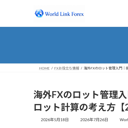
コ
ナ
ン
ビ
テ
ゲ
ン
ー
ツ
シ
へ
ョ
ス
ン
キ
に
ッ
移
プ
動
HOME
FXお役立ち情報
海外FXのロット管理入門｜
海外FXのロット管理
ロット計算の考え方【2
最
2026年5月18日
2026年7月26日
Worl
終