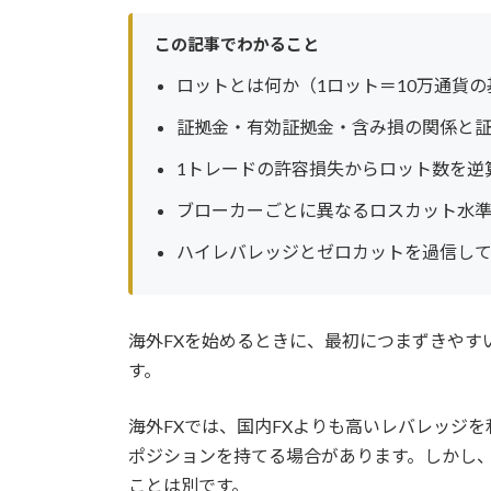
更
新
この記事でわかること
日
時
ロットとは何か（1ロット＝10万通貨
:
証拠金・有効証拠金・含み損の関係と
1トレードの許容損失からロット数を逆算す
ブローカーごとに異なるロスカット水
ハイレバレッジとゼロカットを過信し
海外FXを始めるときに、最初につまずきやす
す。
海外FXでは、国内FXよりも高いレバレッジ
ポジションを持てる場合があります。しかし
ことは別です。