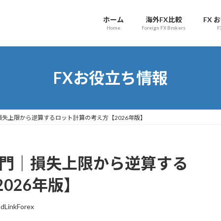
ホーム
海外FX比較
FX 
Home
Foreign FX Brokers
F
FXお役立ち情報
損失上限から逆算するロット計算の考え方【2026年版】
入門｜損失上限から逆算する
026年版】
dLinkForex