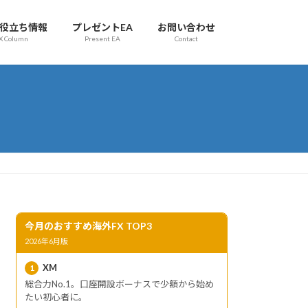
お役立ち情報
プレゼントEA
お問い合わせ
X Column
Present EA
Contact
今月のおすすめ海外FX TOP3
2026年6月版
XM
1
総合力No.1。口座開設ボーナスで少額から始め
たい初心者に。