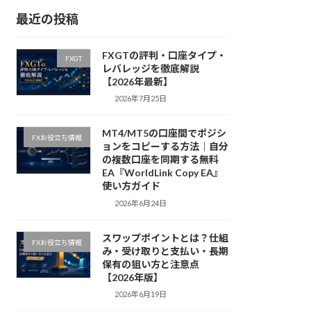
最近の投稿
FXGTの評判・口座タイプ・
FXGT
レバレッジを徹底解説
【2026年最新】
2026年7月25日
MT4/MT5の口座間でポジシ
FXお役立ち情報
ョンをコピーする方法｜自分
の複数口座を同期する無料
EA『WorldLink Copy EA』
使い方ガイド
2026年6月24日
スワップポイントとは？仕組
FXお役立ち情報
み・受け取りと支払い・長期
保有の狙い方と注意点
【2026年版】
2026年6月19日