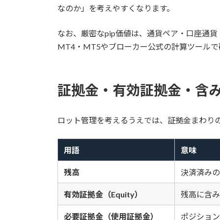
なのか」を考えやすくなります。
なお、厳密なpip価値は、通貨ペア・口座通
MT4・MT5やブローカー公式の計算ツール
証拠金・有効証拠金・含
ロット管理を考えるうえでは、証拠金まわり
用語
意味
残高
決済済みの
有効証拠金（Equity）
残高に含み
必要証拠金（使用証拠金）
ポジション