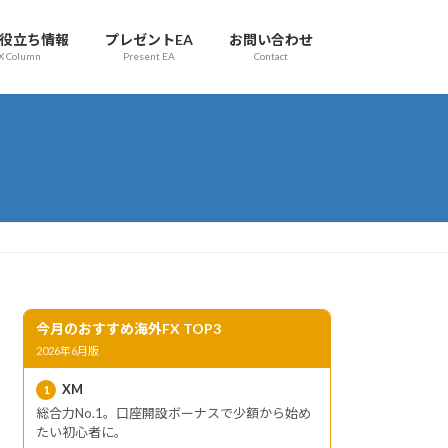
お役立ち情報
プレゼントEA
お問い合わせ
X Column
Present EA
Contact
今月のおすすめ海外FX TOP3
2026年6月版
XM
1
総合力No.1。口座開設ボーナスで少額から始め
たい初心者に。