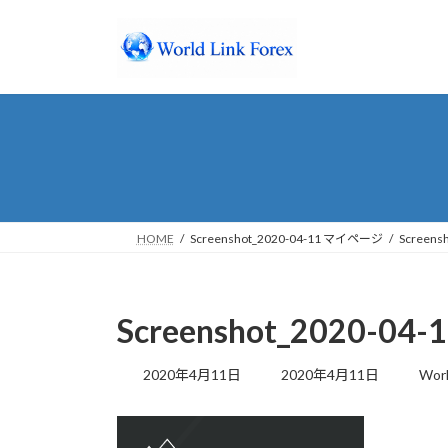
コ
ナ
ン
ビ
テ
ゲ
ン
ー
ツ
シ
へ
ョ
ス
ン
キ
に
ッ
移
プ
動
HOME
Screenshot_2020-04-11 マイページ
Screen
Screenshot_2020-0
最
2020年4月11日
2020年4月11日
Worl
終
更
新