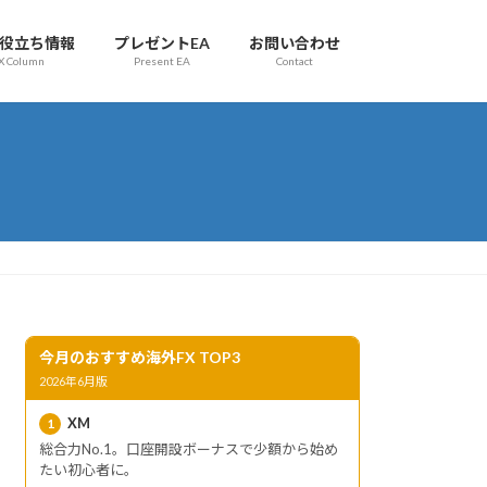
お役立ち情報
プレゼントEA
お問い合わせ
X Column
Present EA
Contact
今月のおすすめ海外FX TOP3
2026年6月版
XM
1
総合力No.1。口座開設ボーナスで少額から始め
たい初心者に。