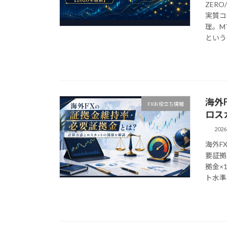
ZERO
実質コ
理。M
という
海外
FXお役立ち情報
ロス
202
海外F
要証拠
拠金×
ト水準