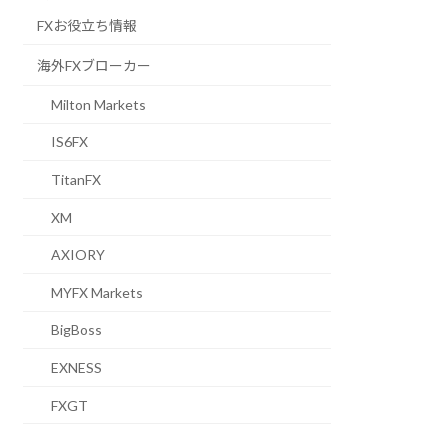
FXお役立ち情報
海外FXブローカー
Milton Markets
IS6FX
TitanFX
XM
AXIORY
MYFX Markets
BigBoss
EXNESS
FXGT