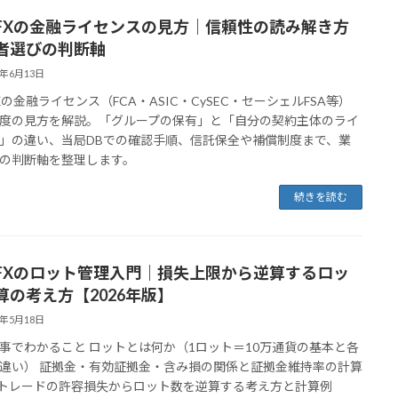
FXの金融ライセンスの見方｜信頼性の読み解き方
者選びの判断軸
6年6月13日
Xの金融ライセンス（FCA・ASIC・CySEC・セーシェルFSA等）
度の見方を解説。「グループの保有」と「自分の契約主体のライ
」の違い、当局DBでの確認手順、信託保全や補償制度まで、業
の判断軸を整理します。
続きを読む
FXのロット管理入門｜損失上限から逆算するロッ
算の考え方【2026年版】
6年5月18日
事でわかること ロットとは何か（1ロット＝10万通貨の基本と各
違い） 証拠金・有効証拠金・含み損の関係と証拠金維持率の計算
1トレードの許容損失からロット数を逆算する考え方と計算例