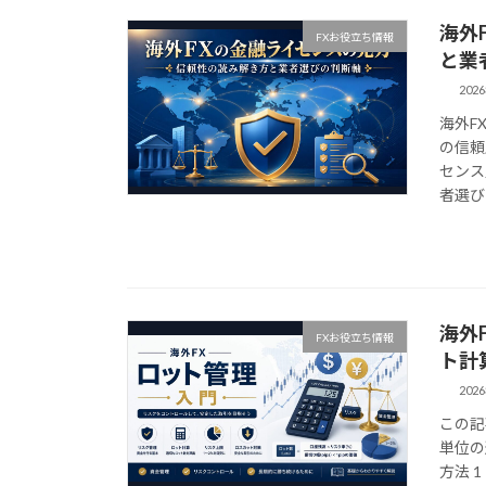
海外
FXお役立ち情報
と業
202
海外F
の信頼
センス
者選び
海外
FXお役立ち情報
ト計
202
この記
単位の
方法 