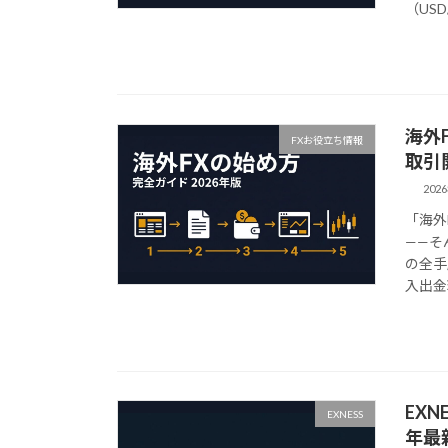
（USD/
海外
FXお役立ち情報
取引
202
「海外
——そ
の全手
入出金
EX
EXNESS
年最