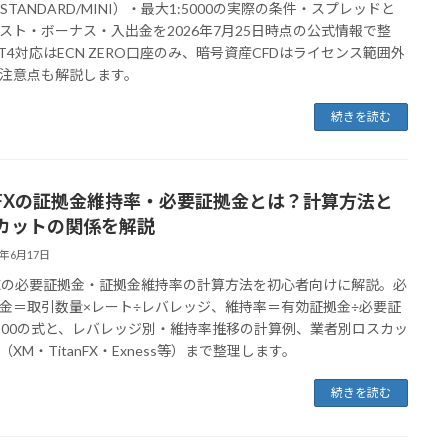
/STANDARD/MINI）・最大1:5000の実際の条件・スプレッドと
スト・ボーナス・入出金を2026年7月25日時点の公式情報で整
T4対応はECN ZERO口座のみ、暗号資産CFDはライセンス範囲外
注意点も解説します。
続きを読む
FXの証拠金維持率・必要証拠金とは？計算方法と
カットの関係を解説
6年6月17日
Xの必要証拠金・証拠金維持率の計算方法を初心者向けに解説。必
金＝取引数量×レート÷レバレッジ、維持率＝有効証拠金÷必要証
100の式と、レバレッジ別・維持率推移の計算例、業者別ロスカッ
（XM・TitanFX・Exness等）まで整理します。
続きを読む