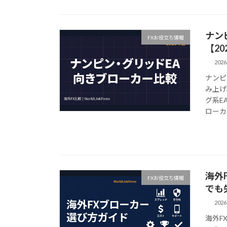
ナン
FXお役立ち情報
【2
202
ナンピ
み上げ
グ系E
ローカ
海外
FXお役立ち情報
でも
202
海外F