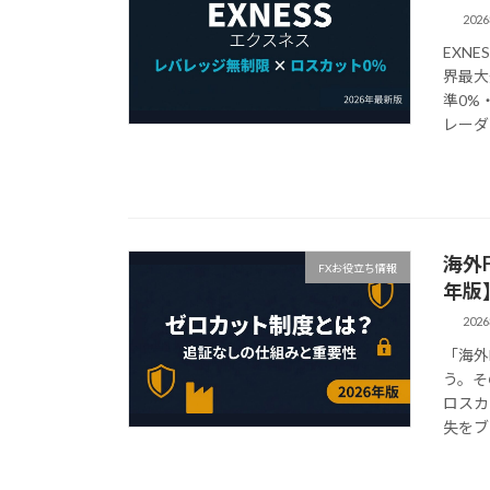
202
EXN
界最大
準0%
レーダ
海外
FXお役立ち情報
年版
202
「海外
う。そ
ロスカ
失をブ