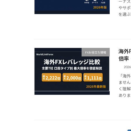
ーナス
やサポ
を選ぶ
海外
FXお役立ち情報
倍率
202
「海外
ません
く理解
ありま