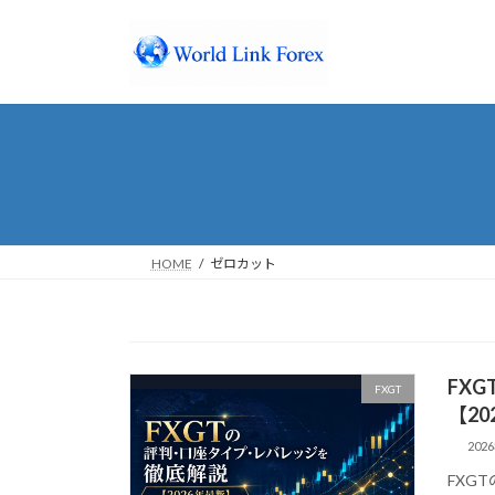
コ
ナ
ン
ビ
テ
ゲ
ン
ー
ツ
シ
へ
ョ
ス
ン
キ
に
ッ
移
プ
動
HOME
ゼロカット
FX
FXGT
【20
202
FXGT